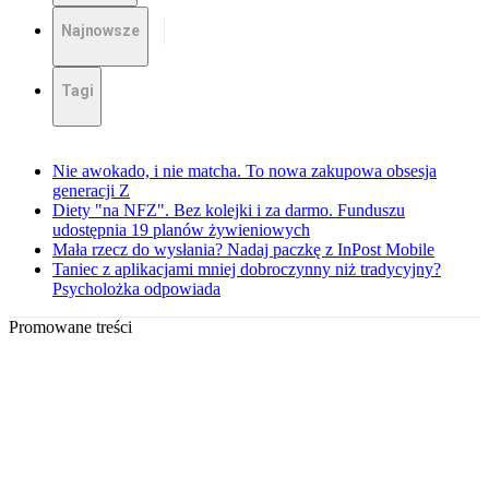
Najnowsze
Tagi
Nie awokado, i nie matcha. To nowa zakupowa obsesja
generacji Z
Diety "na NFZ". Bez kolejki i za darmo. Funduszu
udostępnia 19 planów żywieniowych
Mała rzecz do wysłania? Nadaj paczkę z InPost Mobile
Taniec z aplikacjami mniej dobroczynny niż tradycyjny?
Psycholożka odpowiada
Promowane treści