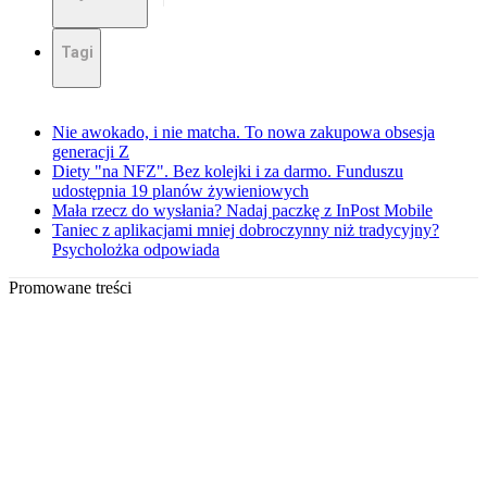
Tagi
Nie awokado, i nie matcha. To nowa zakupowa obsesja
generacji Z
Diety "na NFZ". Bez kolejki i za darmo. Funduszu
udostępnia 19 planów żywieniowych
Mała rzecz do wysłania? Nadaj paczkę z InPost Mobile
Taniec z aplikacjami mniej dobroczynny niż tradycyjny?
Psycholożka odpowiada
Promowane treści