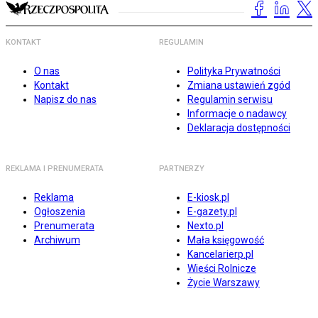
KONTAKT
REGULAMIN
O nas
Polityka Prywatności
Kontakt
Zmiana ustawień zgód
Napisz do nas
Regulamin serwisu
Informacje o nadawcy
Deklaracja dostępności
REKLAMA I PRENUMERATA
PARTNERZY
Reklama
E-kiosk.pl
Ogłoszenia
E-gazety.pl
Prenumerata
Nexto.pl
Archiwum
Mała księgowość
Kancelarierp.pl
Wieści Rolnicze
Życie Warszawy