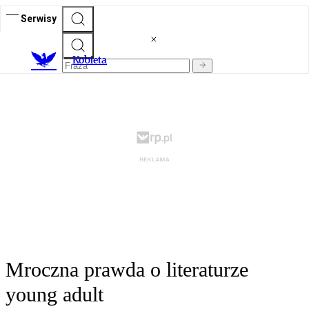
Serwisy
K
obieta
Mroczna prawda o literaturze
young adult