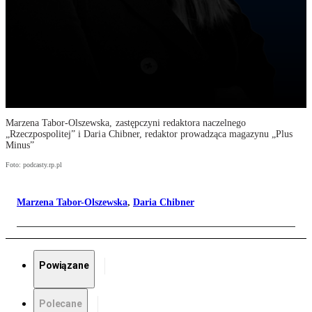
Marzena Tabor-Olszewska, zastępczyni redaktora naczelnego
„Rzeczpospolitej” i Daria Chibner, redaktor prowadząca magazynu „Plus
Minus”
Foto: podcasty.rp.pl
Marzena Tabor-Olszewska
,
Daria Chibner
Powiązane
Polecane