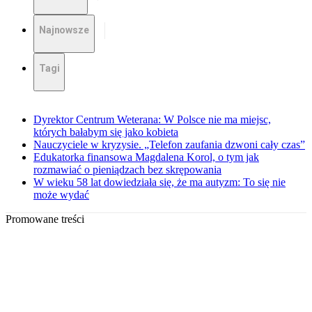
Najnowsze
Tagi
Dyrektor Centrum Weterana: W Polsce nie ma miejsc,
których bałabym się jako kobieta
Nauczyciele w kryzysie. „Telefon zaufania dzwoni cały czas”
Edukatorka finansowa Magdalena Korol, o tym jak
rozmawiać o pieniądzach bez skrępowania
W wieku 58 lat dowiedziała się, że ma autyzm: To się nie
może wydać
Promowane treści