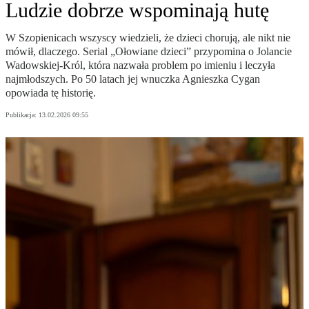
Ludzie dobrze wspominają hutę
W Szopienicach wszyscy wiedzieli, że dzieci chorują, ale nikt nie
mówił, dlaczego. Serial „Ołowiane dzieci” przypomina o Jolancie
Wadowskiej-Król, która nazwała problem po imieniu i leczyła
najmłodszych. Po 50 latach jej wnuczka Agnieszka Cygan
opowiada tę historię.
Publikacja:
13.02.2026 09:55