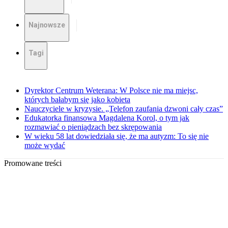
Najnowsze
Tagi
Dyrektor Centrum Weterana: W Polsce nie ma miejsc,
których bałabym się jako kobieta
Nauczyciele w kryzysie. „Telefon zaufania dzwoni cały czas”
Edukatorka finansowa Magdalena Korol, o tym jak
rozmawiać o pieniądzach bez skrępowania
W wieku 58 lat dowiedziała się, że ma autyzm: To się nie
może wydać
Promowane treści