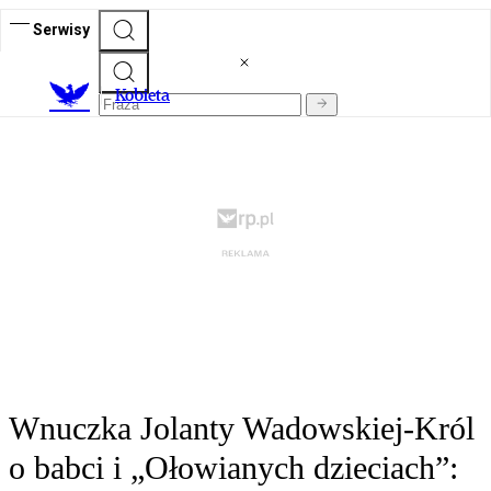
Serwisy
K
obieta
Wnuczka Jolanty Wadowskiej-Król
o babci i „Ołowianych dzieciach”: