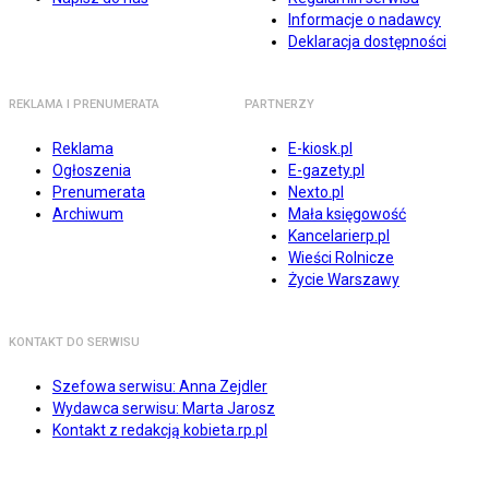
Informacje o nadawcy
Deklaracja dostępności
REKLAMA I PRENUMERATA
PARTNERZY
Reklama
E-kiosk.pl
Ogłoszenia
E-gazety.pl
Prenumerata
Nexto.pl
Archiwum
Mała księgowość
Kancelarierp.pl
Wieści Rolnicze
Życie Warszawy
KONTAKT DO SERWISU
Szefowa serwisu: Anna Zejdler
Wydawca serwisu: Marta Jarosz
Kontakt z redakcją kobieta.rp.pl