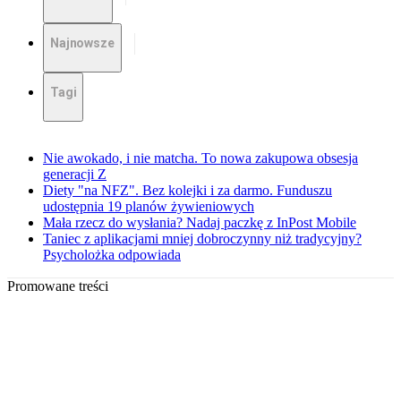
Najnowsze
Tagi
Nie awokado, i nie matcha. To nowa zakupowa obsesja
generacji Z
Diety "na NFZ". Bez kolejki i za darmo. Funduszu
udostępnia 19 planów żywieniowych
Mała rzecz do wysłania? Nadaj paczkę z InPost Mobile
Taniec z aplikacjami mniej dobroczynny niż tradycyjny?
Psycholożka odpowiada
Promowane treści