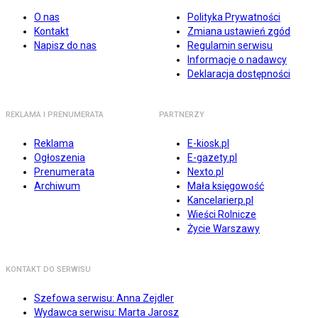
O nas
Polityka Prywatności
Kontakt
Zmiana ustawień zgód
Napisz do nas
Regulamin serwisu
Informacje o nadawcy
Deklaracja dostępności
REKLAMA I PRENUMERATA
PARTNERZY
Reklama
E-kiosk.pl
Ogłoszenia
E-gazety.pl
Prenumerata
Nexto.pl
Archiwum
Mała księgowość
Kancelarierp.pl
Wieści Rolnicze
Życie Warszawy
KONTAKT DO SERWISU
Szefowa serwisu: Anna Zejdler
Wydawca serwisu: Marta Jarosz