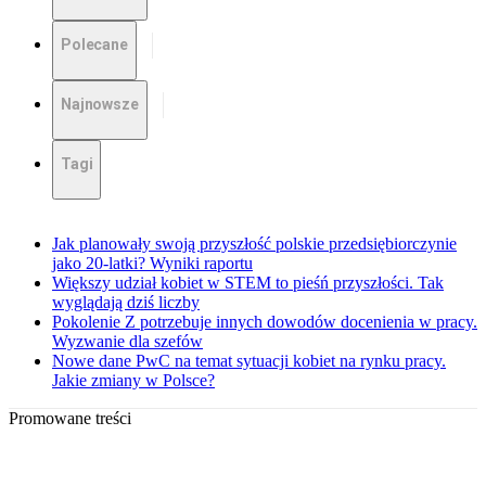
Polecane
Najnowsze
Tagi
Jak planowały swoją przyszłość polskie przedsiębiorczynie
jako 20-latki? Wyniki raportu
Większy udział kobiet w STEM to pieśń przyszłości. Tak
wyglądają dziś liczby
Pokolenie Z potrzebuje innych dowodów docenienia w pracy.
Wyzwanie dla szefów
Nowe dane PwC na temat sytuacji kobiet na rynku pracy.
Jakie zmiany w Polsce?
Promowane treści