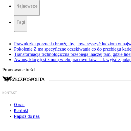
Najnowsze
Tagi
Prawniczka porzuciła branżę, by „towarzyszyć ludziom w najs
Pokolenie Z ma specyficzne oczekiwania co do przebiegu karie
Transformacja technologiczna przebiega inaczej tam, gdzie lid
Awans, który jest zmorą wielu pracowników. Jak wyjść z puła
Promowane treści
KONTAKT
O nas
Kontakt
Napisz do nas