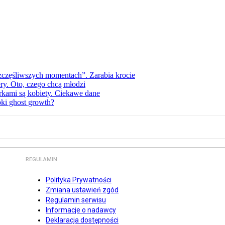
zczęśliwszych momentach”. Zarabia krocie
ry. Oto, czego chcą młodzi
erkami są kobiety. Ciekawe dane
pki ghost growth?
REGULAMIN
Polityka Prywatności
Zmiana ustawień zgód
Regulamin serwisu
Informacje o nadawcy
Deklaracja dostępności