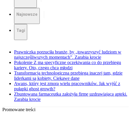
Najnowsze
Tagi
Prawniczka porzuciła branżę, by „towarzyszyć ludziom w
najszczęśliwszych momentach”. Zarabia krocie
Pokolenie Z ma specyficzne oczekiwania co do przebiegu
kariery. Oto, czego chcą młodzi
Transformacja technologiczna przebiega inaczej tam, gdzie
liderkami są kobiety. Ciekawe dane
Awans, który jest zmorą wielu pracowników. Jak wyjść z
pułapki ghost growth?
Zbuntowana farmaceutka założyła firmę uzdrawiającą apteki.
Zarabia krocie
Promowane treści