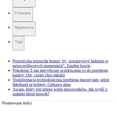
Polecane
Najnowsze
Tagi
Prawniczka porzuciła branżę, by „towarzyszyć ludziom w
najszczęśliwszych momentach”. Zarabia krocie
Pokolenie Z ma specyficzne oczekiwania co do przebiegu
kariery. Oto, czego chcą młodzi
Transformacja technologiczna przebiega inaczej tam, gdzie
liderkami są kobiety. Ciekawe dane
Awans, który jest zmorą wielu pracowników. Jak wyjść z
pułapki ghost growth?
Promowane treści