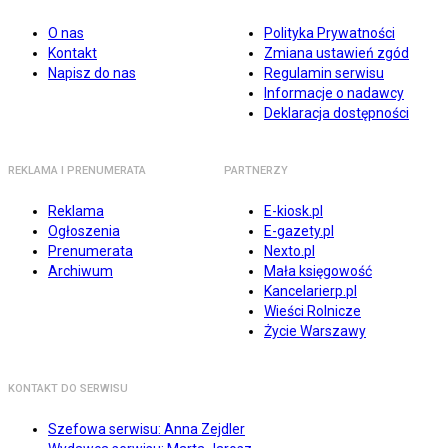
O nas
Polityka Prywatności
Kontakt
Zmiana ustawień zgód
Napisz do nas
Regulamin serwisu
Informacje o nadawcy
Deklaracja dostępności
REKLAMA I PRENUMERATA
PARTNERZY
Reklama
E-kiosk.pl
Ogłoszenia
E-gazety.pl
Prenumerata
Nexto.pl
Archiwum
Mała księgowość
Kancelarierp.pl
Wieści Rolnicze
Życie Warszawy
KONTAKT DO SERWISU
Szefowa serwisu: Anna Zejdler