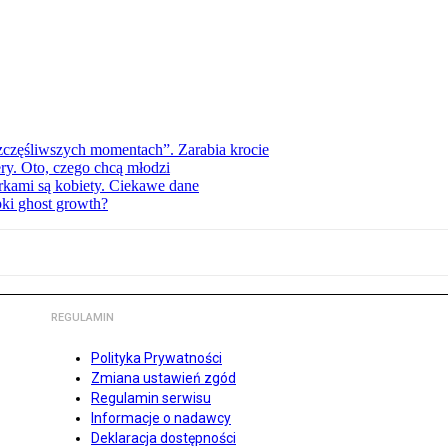
zczęśliwszych momentach”. Zarabia krocie
ry. Oto, czego chcą młodzi
erkami są kobiety. Ciekawe dane
pki ghost growth?
REGULAMIN
Polityka Prywatności
Zmiana ustawień zgód
Regulamin serwisu
Informacje o nadawcy
Deklaracja dostępności