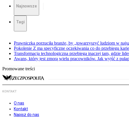
Najnowsze
Tagi
Prawniczka porzuciła branżę, by „towarzyszyć ludziom w najs
Pokolenie Z ma specyficzne oczekiwania co do przebiegu karie
Transformacja technologiczna przebiega inaczej tam, gdzie lid
Awans, który jest zmorą wielu pracowników. Jak wyjść z puła
Promowane treści
KONTAKT
O nas
Kontakt
Napisz do nas