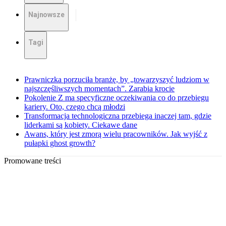
Najnowsze
Tagi
Prawniczka porzuciła branżę, by „towarzyszyć ludziom w
najszczęśliwszych momentach”. Zarabia krocie
Pokolenie Z ma specyficzne oczekiwania co do przebiegu
kariery. Oto, czego chcą młodzi
Transformacja technologiczna przebiega inaczej tam, gdzie
liderkami są kobiety. Ciekawe dane
Awans, który jest zmorą wielu pracowników. Jak wyjść z
pułapki ghost growth?
Promowane treści