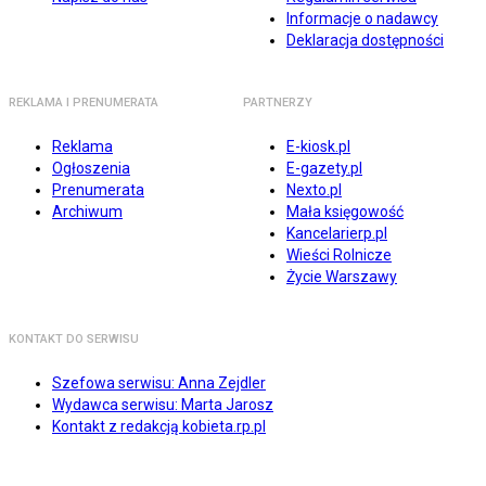
Informacje o nadawcy
Deklaracja dostępności
REKLAMA I PRENUMERATA
PARTNERZY
Reklama
E-kiosk.pl
Ogłoszenia
E-gazety.pl
Prenumerata
Nexto.pl
Archiwum
Mała księgowość
Kancelarierp.pl
Wieści Rolnicze
Życie Warszawy
KONTAKT DO SERWISU
Szefowa serwisu: Anna Zejdler
Wydawca serwisu: Marta Jarosz
Kontakt z redakcją kobieta.rp.pl