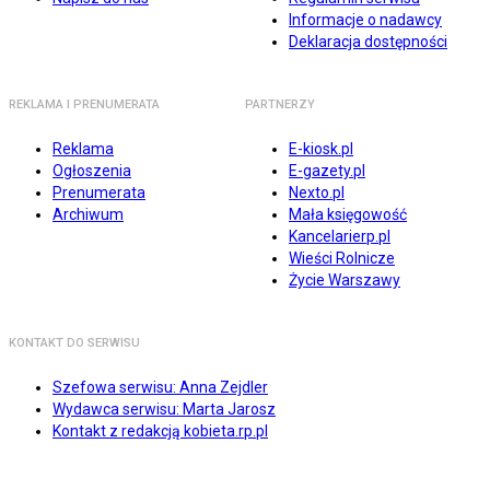
Informacje o nadawcy
Deklaracja dostępności
REKLAMA I PRENUMERATA
PARTNERZY
Reklama
E-kiosk.pl
Ogłoszenia
E-gazety.pl
Prenumerata
Nexto.pl
Archiwum
Mała księgowość
Kancelarierp.pl
Wieści Rolnicze
Życie Warszawy
KONTAKT DO SERWISU
Szefowa serwisu: Anna Zejdler
Wydawca serwisu: Marta Jarosz
Kontakt z redakcją kobieta.rp.pl