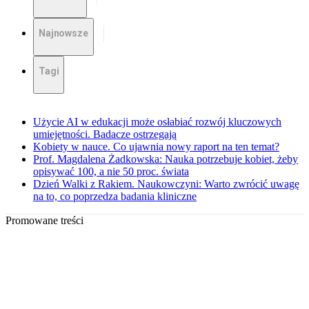
Najnowsze
Tagi
Użycie AI w edukacji może osłabiać rozwój kluczowych
umiejętności. Badacze ostrzegają
Kobiety w nauce. Co ujawnia nowy raport na ten temat?
Prof. Magdalena Żadkowska: Nauka potrzebuje kobiet, żeby
opisywać 100, a nie 50 proc. świata
Dzień Walki z Rakiem. Naukowczyni: Warto zwrócić uwagę
na to, co poprzedza badania kliniczne
Promowane treści