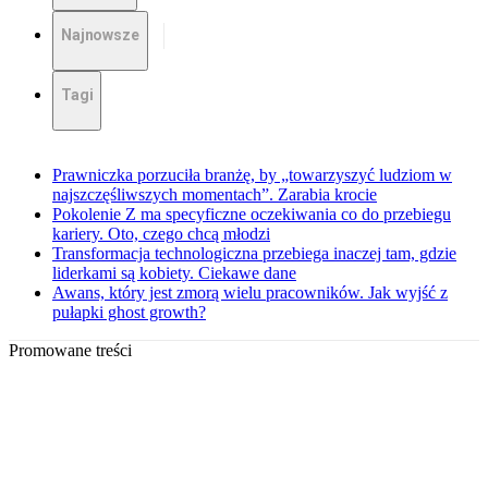
Najnowsze
Tagi
Prawniczka porzuciła branżę, by „towarzyszyć ludziom w
najszczęśliwszych momentach”. Zarabia krocie
Pokolenie Z ma specyficzne oczekiwania co do przebiegu
kariery. Oto, czego chcą młodzi
Transformacja technologiczna przebiega inaczej tam, gdzie
liderkami są kobiety. Ciekawe dane
Awans, który jest zmorą wielu pracowników. Jak wyjść z
pułapki ghost growth?
Promowane treści