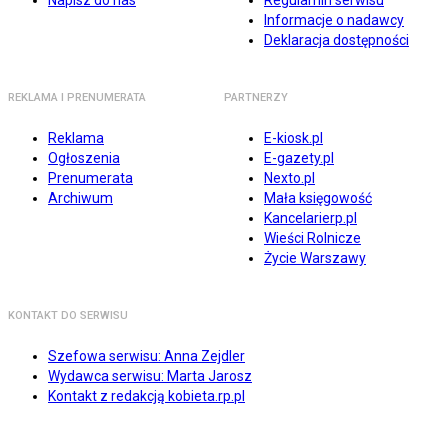
Napisz do nas
Regulamin serwisu
Informacje o nadawcy
Deklaracja dostępności
REKLAMA I PRENUMERATA
PARTNERZY
Reklama
E-kiosk.pl
Ogłoszenia
E-gazety.pl
Prenumerata
Nexto.pl
Archiwum
Mała księgowość
Kancelarierp.pl
Wieści Rolnicze
Życie Warszawy
KONTAKT DO SERWISU
Szefowa serwisu: Anna Zejdler
Wydawca serwisu: Marta Jarosz
Kontakt z redakcją kobieta.rp.pl