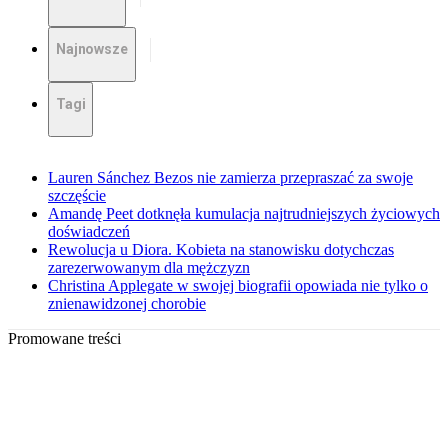
Najnowsze
Tagi
Lauren Sánchez Bezos nie zamierza przepraszać za swoje
szczęście
Amandę Peet dotknęła kumulacja najtrudniejszych życiowych
doświadczeń
Rewolucja u Diora. Kobieta na stanowisku dotychczas
zarezerwowanym dla mężczyzn
Christina Applegate w swojej biografii opowiada nie tylko o
znienawidzonej chorobie
Promowane treści