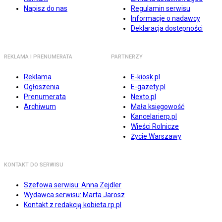
Napisz do nas
Regulamin serwisu
Informacje o nadawcy
Deklaracja dostępności
REKLAMA I PRENUMERATA
PARTNERZY
Reklama
E-kiosk.pl
Ogłoszenia
E-gazety.pl
Prenumerata
Nexto.pl
Archiwum
Mała księgowość
Kancelarierp.pl
Wieści Rolnicze
Życie Warszawy
KONTAKT DO SERWISU
Szefowa serwisu: Anna Zejdler
Wydawca serwisu: Marta Jarosz
Kontakt z redakcją kobieta.rp.pl