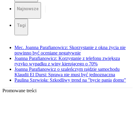
Najnowsze
Tagi
Mec. Joanna Parafianowicz: Skorzystanie z okna życia nie
powinno być oceniane negatywnie
Joanna Parafianowicz: Korzystanie z telefonu zwiększa
ryzyko wypadku z winy kierującego o 70%
Joanna Parafianowicz o szaleńczym rajdzie samochodu
Klaudii El Dursi: Sprawa nie musi być jednoznaczna
Paulina Szewioła: Szkodliwy trend na "bycie panią domu”
Promowane treści