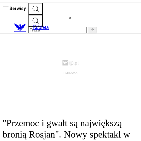
Serwisy
K
obieta
"Przemoc i gwałt są największą
bronią Rosjan". Nowy spektakl w