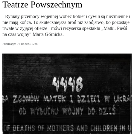
Teatrze Powszechnym
- Rytuały przemocy wojennej wobec kobiet i cywili są niezmienne i
nie mają końca. To skuteczniejsza broń niż zabójstwo, bo pozostaje
trwale w żyjącej ofierze - mówi reżyserka spektaklu „Matki. Pieśń
na czas wojny” Marta Górnicka.
Publikacja:
04.10.2023 12:05