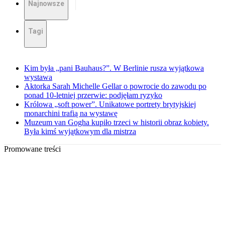
Najnowsze
Tagi
Kim była „pani Bauhaus?”. W Berlinie rusza wyjątkowa
wystawa
Aktorka Sarah Michelle Gellar o powrocie do zawodu po
ponad 10-letniej przerwie: podjęłam ryzyko
Królowa „soft power”. Unikatowe portrety brytyjskiej
monarchini trafią na wystawę
Muzeum van Gogha kupiło trzeci w historii obraz kobiety.
Była kimś wyjątkowym dla mistrza
Promowane treści