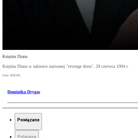
Księżna Diana
Księżna Diana w sukience nazwanej "revenge dress", 29 czerwca 1994 r.
Foto: PAP/PA
Dominika Drygas
Powiązane
Polecane