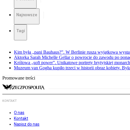
Najnowsze
Tagi
Kim była „pani Bauhaus?”. W Berlinie rusza wyjątkowa wyst
Aktorka Sarah Michelle Gellar o powrocie do zawodu po ponad
Królowa „soft power”. Unikatowe portrety brytyjskiej monarch
Muzeum van Gogha kupiło trzeci w historii obraz kobiety. By
Promowane treści
KONTAKT
O nas
Kontakt
Napisz do nas