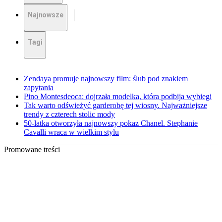
Najnowsze
Tagi
Zendaya promuje najnowszy film: ślub pod znakiem
zapytania
Pino Montesdeoca: dojrzała modelka, która podbija wybiegi
Tak warto odświeżyć garderobę tej wiosny. Najważniejsze
trendy z czterech stolic mody
50-latka otworzyła najnowszy pokaz Chanel. Stephanie
Cavalli wraca w wielkim stylu
Promowane treści