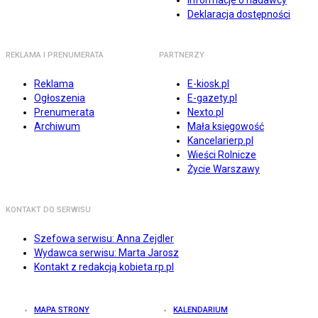
Informacje o nadawcy
Deklaracja dostępności
REKLAMA I PRENUMERATA
PARTNERZY
Reklama
E-kiosk.pl
Ogłoszenia
E-gazety.pl
Prenumerata
Nexto.pl
Archiwum
Mała księgowość
Kancelarierp.pl
Wieści Rolnicze
Życie Warszawy
KONTAKT DO SERWISU
Szefowa serwisu: Anna Zejdler
Wydawca serwisu: Marta Jarosz
Kontakt z redakcją kobieta.rp.pl
MAPA STRONY
KALENDARIUM