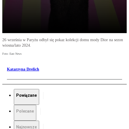
26 września w Paryżu odbył się pokaz kolekcji domu mody Dior na sezon
wiosna/lato 2024.
Foto: East News
Katarzyna Drelich
Powiązane
Polecane
Najnowsze