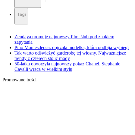
Tagi
Zendaya promuje najnowszy film: ślub pod znakiem
zapytania
Pino Montesdeoca: dojrzała modelka, która podbija wybiegi
Tak warto odświeżyć garderobę tej wiosny. Najważniejsze
trendy z czterech stolic mody
50-latka otworzyła najnowszy pokaz Chanel. Stephanie
Cavalli wraca w wielkim stylu
Promowane treści