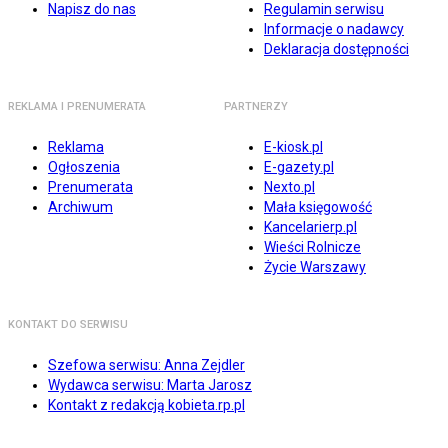
Napisz do nas
Regulamin serwisu
Informacje o nadawcy
Deklaracja dostępności
REKLAMA I PRENUMERATA
PARTNERZY
Reklama
E-kiosk.pl
Ogłoszenia
E-gazety.pl
Prenumerata
Nexto.pl
Archiwum
Mała księgowość
Kancelarierp.pl
Wieści Rolnicze
Życie Warszawy
KONTAKT DO SERWISU
Szefowa serwisu: Anna Zejdler
Wydawca serwisu: Marta Jarosz
Kontakt z redakcją kobieta.rp.pl