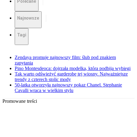
Polecane
Najnowsze
Tagi
Zendaya promuje najnowszy film: ślub pod znakiem
zapytania
Pino Montesdeoca: dojrzała modelka, która podbija wybiegi
Tak warto odświeżyć garderobę tej wiosny. Najważniejsze
trendy z czterech stolic mody
50-latka otworzyła najnowszy pokaz Chanel. Stephanie
Cavalli wraca w wielkim stylu
Promowane treści