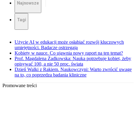
Najnowsze
Tagi
Użycie AI w edukacji może osłabiać rozwój kluczowych
umiejętności. Badacze ostrzegają
Kobiety w nauce. Co ujawnia nowy raport na ten temat?
Prof. Magdalena Żadkowska: Nauka potrzebuje kobiet, żeby
opisywać 100, a nie 50 proc. świata
Dzień Walki z Rakiem. Naukowczyni: Warto zwrócić uwagę
na to, co poprzedza badania kliniczne
Promowane treści