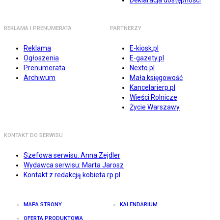
Deklaracja dostępności
REKLAMA I PRENUMERATA
PARTNERZY
Reklama
E-kiosk.pl
Ogłoszenia
E-gazety.pl
Prenumerata
Nexto.pl
Archiwum
Mała księgowość
Kancelarierp.pl
Wieści Rolnicze
Życie Warszawy
KONTAKT DO SERWISU
Szefowa serwisu: Anna Zejdler
Wydawca serwisu: Marta Jarosz
Kontakt z redakcją kobieta.rp.pl
MAPA STRONY
KALENDARIUM
OFERTA PRODUKTOWA