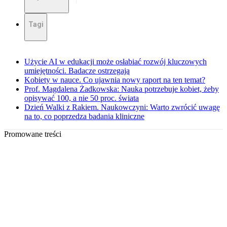
Tagi
Użycie AI w edukacji może osłabiać rozwój kluczowych
umiejętności. Badacze ostrzegają
Kobiety w nauce. Co ujawnia nowy raport na ten temat?
Prof. Magdalena Żadkowska: Nauka potrzebuje kobiet, żeby
opisywać 100, a nie 50 proc. świata
Dzień Walki z Rakiem. Naukowczyni: Warto zwrócić uwagę
na to, co poprzedza badania kliniczne
Promowane treści