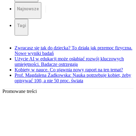
Najnowsze
Tagi
Zwracasz się tak do dziecka? To działa jak przemoc fizyczna.
Nowe wyniki badań
Użycie AI w edukacji może osłabiać rozwój kluczowych
umiejętności. Badacze ostrzegają
Kobiety w nauce. Co ujawnia nowy raport na ten temat?
Prof. Magdalena Żadkowska: Nauka potrzebuje kobiet, żeby
opisywać 100, a nie 50 proc. świata
Promowane treści