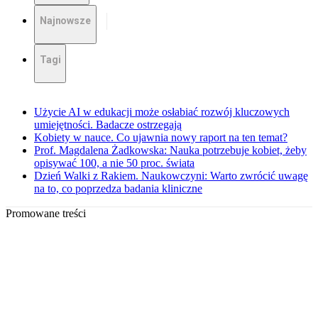
Najnowsze
Tagi
Użycie AI w edukacji może osłabiać rozwój kluczowych
umiejętności. Badacze ostrzegają
Kobiety w nauce. Co ujawnia nowy raport na ten temat?
Prof. Magdalena Żadkowska: Nauka potrzebuje kobiet, żeby
opisywać 100, a nie 50 proc. świata
Dzień Walki z Rakiem. Naukowczyni: Warto zwrócić uwagę
na to, co poprzedza badania kliniczne
Promowane treści