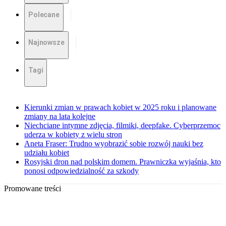
Polecane
Najnowsze
Tagi
Kierunki zmian w prawach kobiet w 2025 roku i planowane
zmiany na lata kolejne
Niechciane intymne zdjęcia, filmiki, deepfake. Cyberprzemoc
uderza w kobiety z wielu stron
Aneta Fraser: Trudno wyobrazić sobie rozwój nauki bez
udziału kobiet
Rosyjski dron nad polskim domem. Prawniczka wyjaśnia, kto
ponosi odpowiedzialność za szkody
Promowane treści