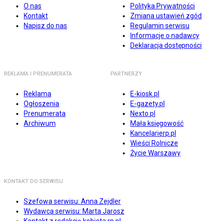
O nas
Polityka Prywatności
Kontakt
Zmiana ustawień zgód
Napisz do nas
Regulamin serwisu
Informacje o nadawcy
Deklaracja dostępności
REKLAMA I PRENUMERATA
PARTNERZY
Reklama
E-kiosk.pl
Ogłoszenia
E-gazety.pl
Prenumerata
Nexto.pl
Archiwum
Mała księgowość
Kancelarierp.pl
Wieści Rolnicze
Życie Warszawy
KONTAKT DO SERWISU
Szefowa serwisu: Anna Zejdler
Wydawca serwisu: Marta Jarosz