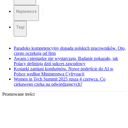
Najnowsze
Tagi
Paradoks kompetencyjny dopada polskich pracowników. Oto,
czego oczekują od firm
Awans i pieniądze nie wystarczają. Badanie pokazało, jak
Polacy definiują dziś sukces zawodowy
Kosiarki zamiast kombajnów. Nowe podejście do AI w
Polsce według Ministerstwa Cyfryzacji
Women in Tech Summit 2025 rusza 4 czerwca. Co
ciekawego czeka na odwiedzających?
Promowane treści