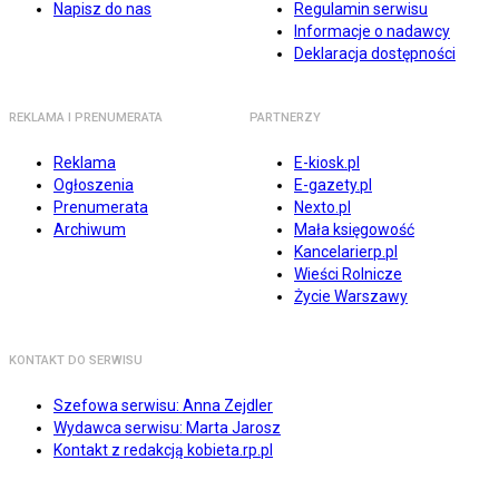
Napisz do nas
Regulamin serwisu
Informacje o nadawcy
Deklaracja dostępności
REKLAMA I PRENUMERATA
PARTNERZY
Reklama
E-kiosk.pl
Ogłoszenia
E-gazety.pl
Prenumerata
Nexto.pl
Archiwum
Mała księgowość
Kancelarierp.pl
Wieści Rolnicze
Życie Warszawy
KONTAKT DO SERWISU
Szefowa serwisu: Anna Zejdler
Wydawca serwisu: Marta Jarosz
Kontakt z redakcją kobieta.rp.pl