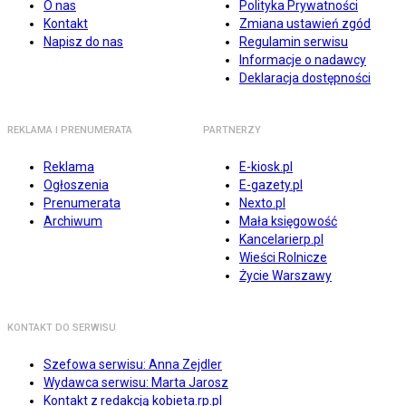
O nas
Polityka Prywatności
Kontakt
Zmiana ustawień zgód
Napisz do nas
Regulamin serwisu
Informacje o nadawcy
Deklaracja dostępności
REKLAMA I PRENUMERATA
PARTNERZY
Reklama
E-kiosk.pl
Ogłoszenia
E-gazety.pl
Prenumerata
Nexto.pl
Archiwum
Mała księgowość
Kancelarierp.pl
Wieści Rolnicze
Życie Warszawy
KONTAKT DO SERWISU
Szefowa serwisu: Anna Zejdler
Wydawca serwisu: Marta Jarosz
Kontakt z redakcją kobieta.rp.pl