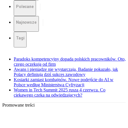
Polecane
Najnowsze
Tagi
Paradoks kompetencyjny dopada polskich pracowników. Oto,
czego oczekują od firm
Awans i pieniądze nie wystarczają. Badanie pokazało, jak
Polacy definiują dziś sukces zawodowy
Kosiarki zamiast kombajnów. Nowe podejście do AI w
Polsce według Ministerstwa Cyfryzacji
Women in Tech Summit 2025 rusza 4 czerwca. Co
ciekawego czeka na odwiedzających?
Promowane treści