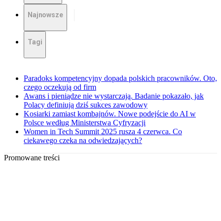
Najnowsze
Tagi
Paradoks kompetencyjny dopada polskich pracowników. Oto,
czego oczekują od firm
Awans i pieniądze nie wystarczają. Badanie pokazało, jak
Polacy definiują dziś sukces zawodowy
Kosiarki zamiast kombajnów. Nowe podejście do AI w
Polsce według Ministerstwa Cyfryzacji
Women in Tech Summit 2025 rusza 4 czerwca. Co
ciekawego czeka na odwiedzających?
Promowane treści