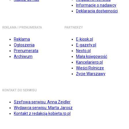
Informacje o nadawcy
Deklaracja dostępności
REKLAMA I PRENUMERATA
PARTNERZY
Reklama
E-kiosk.pl
Ogłoszenia
E-gazety.pl
Prenumerata
Nexto.pl
Archiwum
Mała księgowość
Kancelarierp.pl
Wieści Rolnicze
Życie Warszawy
KONTAKT DO SERWISU
Szefowa serwisu: Anna Zejdler
Wydawca serwisu: Marta Jarosz
Kontakt z redakcją kobieta.rp.pl