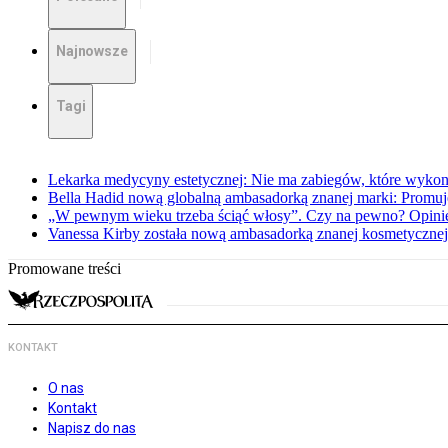
Najnowsze
Tagi
Lekarka medycyny estetycznej: Nie ma zabiegów, które wykona
Bella Hadid nową globalną ambasadorką znanej marki: Promuję
„W pewnym wieku trzeba ściąć włosy”. Czy na pewno? Opinie
Vanessa Kirby została nową ambasadorką znanej kosmetycznej
Promowane treści
KONTAKT
O nas
Kontakt
Napisz do nas