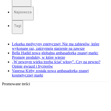
Najnowsze
Tagi
Lekarka medycyny estetycznej: Nie ma zabiegów, które
wykonane raz, zatrzymują starzenie na zawsze
Bella Hadid nową globalną ambasadorką znanej marki:
Promuję produkty, w które wierzę
„W pewnym wieku trzeba ściąć włosy”. Czy na pewno?
Opinie gwiazd i fryzjerów
Vanessa Kirby została nową ambasadorką znanej
kosmetycznej marki
Promowane treści