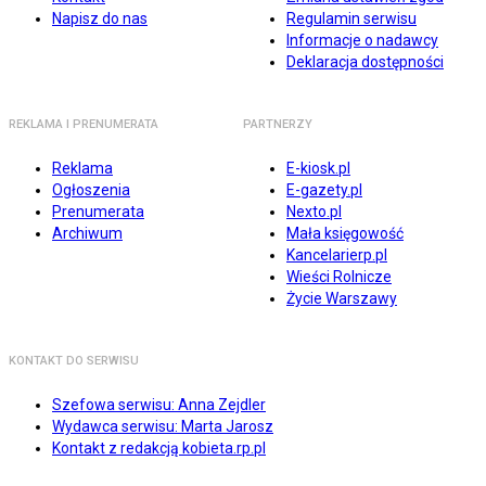
Napisz do nas
Regulamin serwisu
Informacje o nadawcy
Deklaracja dostępności
REKLAMA I PRENUMERATA
PARTNERZY
Reklama
E-kiosk.pl
Ogłoszenia
E-gazety.pl
Prenumerata
Nexto.pl
Archiwum
Mała księgowość
Kancelarierp.pl
Wieści Rolnicze
Życie Warszawy
KONTAKT DO SERWISU
Szefowa serwisu: Anna Zejdler
Wydawca serwisu: Marta Jarosz
Kontakt z redakcją kobieta.rp.pl