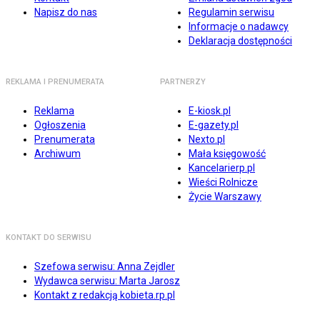
Napisz do nas
Regulamin serwisu
Informacje o nadawcy
Deklaracja dostępności
REKLAMA I PRENUMERATA
PARTNERZY
Reklama
E-kiosk.pl
Ogłoszenia
E-gazety.pl
Prenumerata
Nexto.pl
Archiwum
Mała księgowość
Kancelarierp.pl
Wieści Rolnicze
Życie Warszawy
KONTAKT DO SERWISU
Szefowa serwisu: Anna Zejdler
Wydawca serwisu: Marta Jarosz
Kontakt z redakcją kobieta.rp.pl