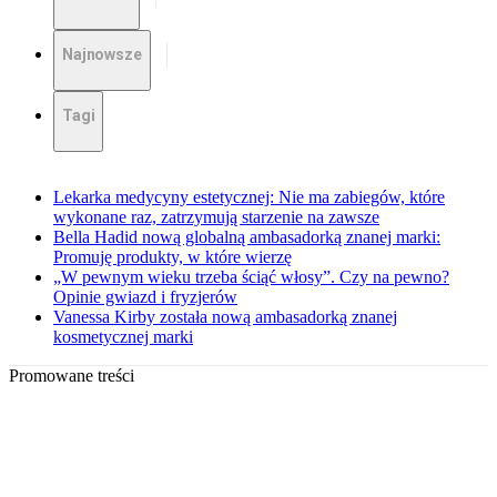
Najnowsze
Tagi
Lekarka medycyny estetycznej: Nie ma zabiegów, które
wykonane raz, zatrzymują starzenie na zawsze
Bella Hadid nową globalną ambasadorką znanej marki:
Promuję produkty, w które wierzę
„W pewnym wieku trzeba ściąć włosy”. Czy na pewno?
Opinie gwiazd i fryzjerów
Vanessa Kirby została nową ambasadorką znanej
kosmetycznej marki
Promowane treści