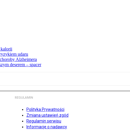
kalorii
ryzykiem udaru
 choroby Alzheimera
pszym deserem – spacer
REGULAMIN
Polityka Prywatności
Zmiana ustawień zgód
Regulamin serwisu
Informacje o nadawcy