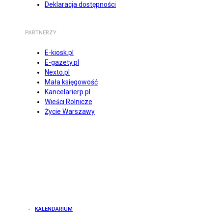
Deklaracja dostępności
PARTNERZY
E-kiosk.pl
E-gazety.pl
Nexto.pl
Mała księgowość
Kancelarierp.pl
Wieści Rolnicze
Życie Warszawy
KALENDARIUM