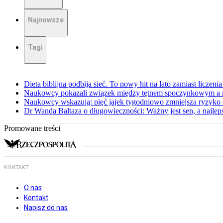
Najnowsze
Tagi
Dieta biblijna podbija sieć. To nowy hit na lato zamiast liczenia 
Naukowcy pokazali związek między tętnem spoczynkowym a 
Naukowcy wskazują: pięć jajek tygodniowo zmniejsza ryzyko
Dr Wanda Baltaza o długowieczności: Ważny jest sen, a najle
Promowane treści
KONTAKT
O nas
Kontakt
Napisz do nas