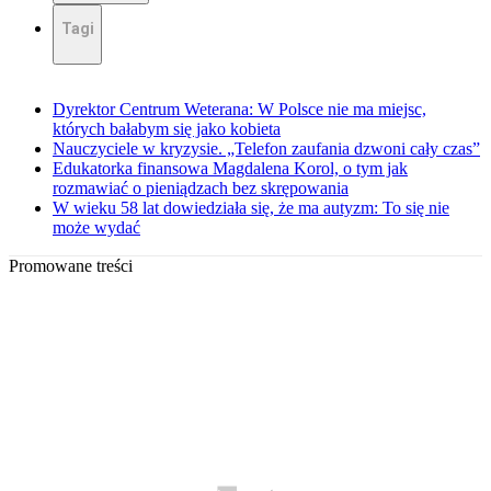
Tagi
Dyrektor Centrum Weterana: W Polsce nie ma miejsc,
których bałabym się jako kobieta
Nauczyciele w kryzysie. „Telefon zaufania dzwoni cały czas”
Edukatorka finansowa Magdalena Korol, o tym jak
rozmawiać o pieniądzach bez skrępowania
W wieku 58 lat dowiedziała się, że ma autyzm: To się nie
może wydać
Promowane treści