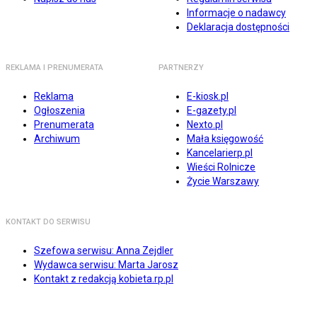
Informacje o nadawcy
Deklaracja dostępności
REKLAMA I PRENUMERATA
PARTNERZY
Reklama
E-kiosk.pl
Ogłoszenia
E-gazety.pl
Prenumerata
Nexto.pl
Archiwum
Mała księgowość
Kancelarierp.pl
Wieści Rolnicze
Życie Warszawy
KONTAKT DO SERWISU
Szefowa serwisu: Anna Zejdler
Wydawca serwisu: Marta Jarosz
Kontakt z redakcją kobieta.rp.pl