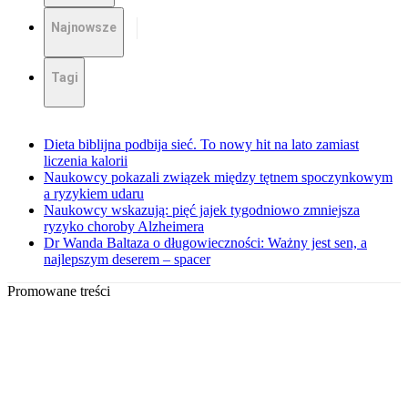
Najnowsze
Tagi
Dieta biblijna podbija sieć. To nowy hit na lato zamiast
liczenia kalorii
Naukowcy pokazali związek między tętnem spoczynkowym
a ryzykiem udaru
Naukowcy wskazują: pięć jajek tygodniowo zmniejsza
ryzyko choroby Alzheimera
Dr Wanda Baltaza o długowieczności: Ważny jest sen, a
najlepszym deserem – spacer
Promowane treści