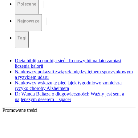
Polecane
Najnowsze
Tagi
Dieta biblijna podbija sieć. To nowy hit na lato zamiast
liczenia kalorii
Naukowcy pokazali związek między tętnem spoczynkowym
a ryzykiem udaru
Naukowcy wskazują: pięć jajek tygodniowo zmniejsza
ryzyko choroby Alzheimera
Dr Wanda Baltaza o długowieczności: Ważny jest sen, a
najlepszym deserem – spacer
Promowane treści