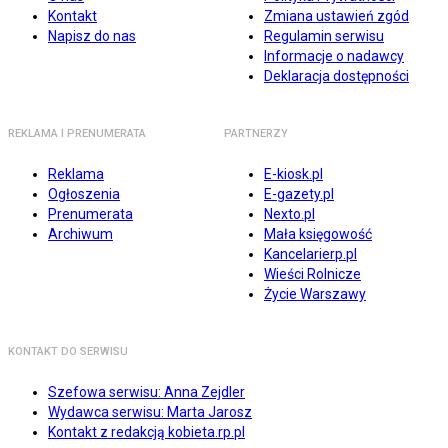
Kontakt
Zmiana ustawień zgód
Napisz do nas
Regulamin serwisu
Informacje o nadawcy
Deklaracja dostępności
REKLAMA I PRENUMERATA
PARTNERZY
Reklama
E-kiosk.pl
Ogłoszenia
E-gazety.pl
Prenumerata
Nexto.pl
Archiwum
Mała księgowość
Kancelarierp.pl
Wieści Rolnicze
Życie Warszawy
KONTAKT DO SERWISU
Szefowa serwisu: Anna Zejdler
Wydawca serwisu: Marta Jarosz
Kontakt z redakcją kobieta.rp.pl