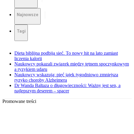
Najnowsze
Tagi
Dieta biblijna podbija sieć. To nowy hit na lato zamiast
liczenia kalorii
Naukowcy pokazali związek między tętnem spoczynkowym
a ryzykiem udaru
Naukowcy wskazują: pięć jajek tygodniowo zmniejsza
ryzyko choroby Alzheimera
Dr Wanda Baltaza o długowieczności: Ważny jest sen, a
najlepszym deserem – spacer
Promowane treści