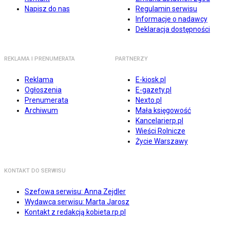
Napisz do nas
Regulamin serwisu
Informacje o nadawcy
Deklaracja dostępności
REKLAMA I PRENUMERATA
PARTNERZY
Reklama
E-kiosk.pl
Ogłoszenia
E-gazety.pl
Prenumerata
Nexto.pl
Archiwum
Mała księgowość
Kancelarierp.pl
Wieści Rolnicze
Życie Warszawy
KONTAKT DO SERWISU
Szefowa serwisu: Anna Zejdler
Wydawca serwisu: Marta Jarosz
Kontakt z redakcją kobieta.rp.pl