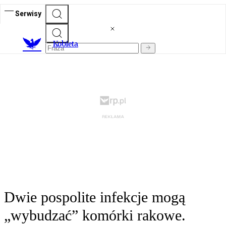
Serwisy
K
obieta
Dwie pospolite infekcje mogą
„wybudzać” komórki rakowe.