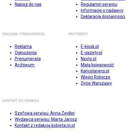
Napisz do nas
Regulamin serwisu
Informacje o nadawcy
Deklaracja dostępności
REKLAMA I PRENUMERATA
PARTNERZY
Reklama
E-kiosk.pl
Ogłoszenia
E-gazety.pl
Prenumerata
Nexto.pl
Archiwum
Mała księgowość
Kancelarierp.pl
Wieści Rolnicze
Życie Warszawy
KONTAKT DO SERWISU
Szefowa serwisu: Anna Zejdler
Wydawca serwisu: Marta Jarosz
Kontakt z redakcją kobieta.rp.pl