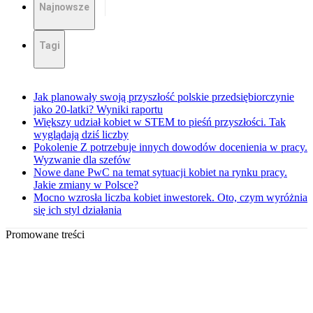
Najnowsze
Tagi
Jak planowały swoją przyszłość polskie przedsiębiorczynie
jako 20-latki? Wyniki raportu
Większy udział kobiet w STEM to pieśń przyszłości. Tak
wyglądają dziś liczby
Pokolenie Z potrzebuje innych dowodów docenienia w pracy.
Wyzwanie dla szefów
Nowe dane PwC na temat sytuacji kobiet na rynku pracy.
Jakie zmiany w Polsce?
Mocno wzrosła liczba kobiet inwestorek. Oto, czym wyróżnia
się ich styl działania
Promowane treści