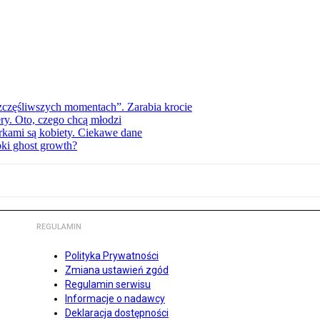
zczęśliwszych momentach”. Zarabia krocie
ry. Oto, czego chcą młodzi
erkami są kobiety. Ciekawe dane
pki ghost growth?
REGULAMIN
Polityka Prywatności
Zmiana ustawień zgód
Regulamin serwisu
Informacje o nadawcy
Deklaracja dostępności