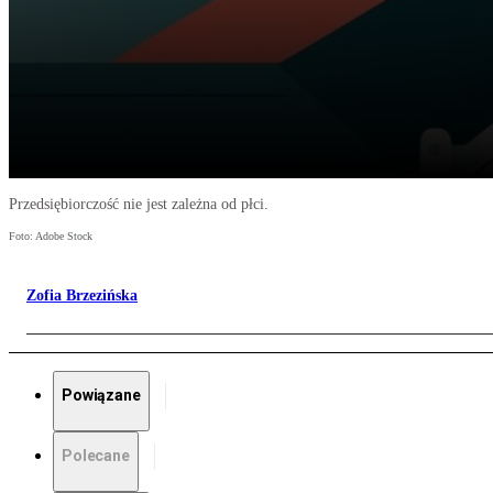
Przedsiębiorczość nie jest zależna od płci.
Foto: Adobe Stock
Zofia Brzezińska
Powiązane
Polecane