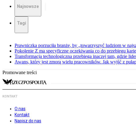
Najnowsze
Tagi
Prawniczka porzuciła branżę, by „towarzyszyć ludziom w najs
Pokolenie Z ma specyficzne oczekiwania co do przebiegu karie
Transformacja technologiczna przebiega inaczej tam, gdzie lid
Awans, który jest zmorą wielu pracowników. Jak wyjść z puła
Promowane treści
KONTAKT
O nas
Kontakt
Napisz do nas