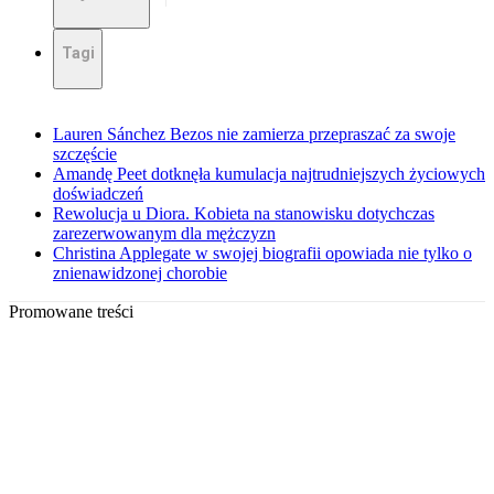
Tagi
Lauren Sánchez Bezos nie zamierza przepraszać za swoje
szczęście
Amandę Peet dotknęła kumulacja najtrudniejszych życiowych
doświadczeń
Rewolucja u Diora. Kobieta na stanowisku dotychczas
zarezerwowanym dla mężczyzn
Christina Applegate w swojej biografii opowiada nie tylko o
znienawidzonej chorobie
Promowane treści