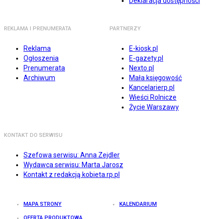
Deklaracja dostępności
REKLAMA I PRENUMERATA
PARTNERZY
Reklama
E-kiosk.pl
Ogłoszenia
E-gazety.pl
Prenumerata
Nexto.pl
Archiwum
Mała księgowość
Kancelarierp.pl
Wieści Rolnicze
Życie Warszawy
KONTAKT DO SERWISU
Szefowa serwisu: Anna Zejdler
Wydawca serwisu: Marta Jarosz
Kontakt z redakcją kobieta.rp.pl
MAPA STRONY
KALENDARIUM
OFERTA PRODUKTOWA