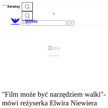
Serwisy
K
obieta
"Film może być narzędziem walki"-
mówi reżyserka Elwira Niewiera