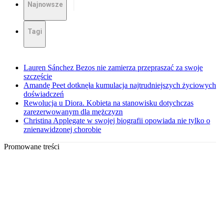
Najnowsze
Tagi
Lauren Sánchez Bezos nie zamierza przepraszać za swoje
szczęście
Amandę Peet dotknęła kumulacja najtrudniejszych życiowych
doświadczeń
Rewolucja u Diora. Kobieta na stanowisku dotychczas
zarezerwowanym dla mężczyzn
Christina Applegate w swojej biografii opowiada nie tylko o
znienawidzonej chorobie
Promowane treści