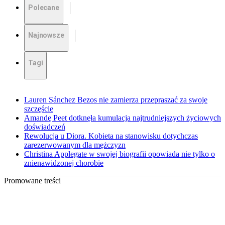
Polecane
Najnowsze
Tagi
Lauren Sánchez Bezos nie zamierza przepraszać za swoje
szczęście
Amandę Peet dotknęła kumulacja najtrudniejszych życiowych
doświadczeń
Rewolucja u Diora. Kobieta na stanowisku dotychczas
zarezerwowanym dla mężczyzn
Christina Applegate w swojej biografii opowiada nie tylko o
znienawidzonej chorobie
Promowane treści