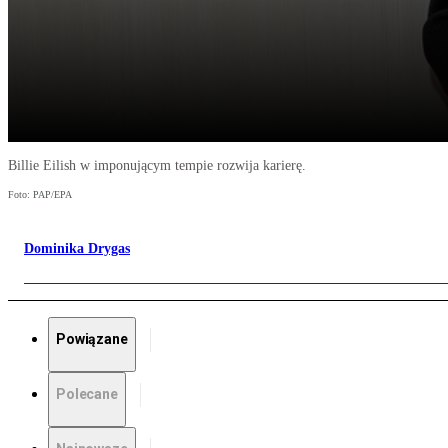
Billie Eilish w imponującym tempie rozwija karierę.
Foto: PAP/EPA
Dominika Drygas
Powiązane
Polecane