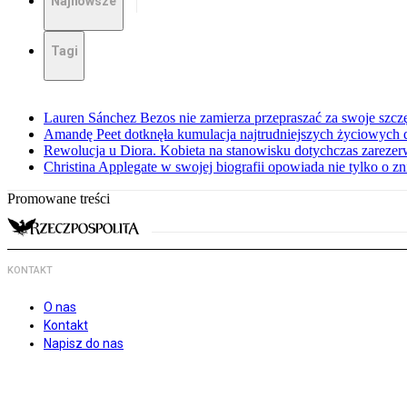
Najnowsze
Tagi
Lauren Sánchez Bezos nie zamierza przepraszać za swoje szcz
Amandę Peet dotknęła kumulacja najtrudniejszych życiowych
Rewolucja u Diora. Kobieta na stanowisku dotychczas zarez
Christina Applegate w swojej biografii opowiada nie tylko o z
Promowane treści
KONTAKT
O nas
Kontakt
Napisz do nas