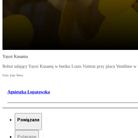
Yayoi Kusama
Robot udający Yayoi Kusamę w butiku Louis Vuitton przy placu Vendôme w 
Foto: East News
Agnieszka Łopatowska
Powiązane
Polecane