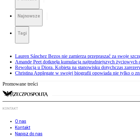
Najnowsze
Tagi
Lauren Sánchez Bezos nie zamierza przepraszać za swoje szcz
Amandę Peet dotknęła kumulacja najtrudniejszych życiowych
Rewolucja u Diora. Kobieta na stanowisku dotychczas zarez
Christina Applegate w swojej biografii opowiada nie tylko o z
Promowane treści
KONTAKT
O nas
Kontakt
Napisz do nas