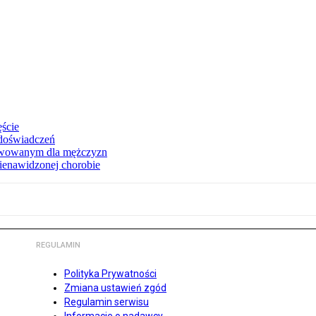
ęście
 doświadczeń
erwowanym dla mężczyzn
nienawidzonej chorobie
REGULAMIN
Polityka Prywatności
Zmiana ustawień zgód
Regulamin serwisu