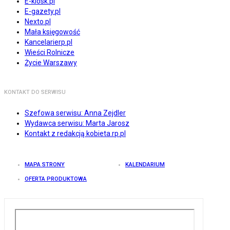
E-kiosk.pl
E-gazety.pl
Nexto.pl
Mała księgowość
Kancelarierp.pl
Wieści Rolnicze
Życie Warszawy
KONTAKT DO SERWISU
Szefowa serwisu: Anna Zejdler
Wydawca serwisu: Marta Jarosz
Kontakt z redakcją kobieta.rp.pl
MAPA STRONY
KALENDARIUM
OFERTA PRODUKTOWA