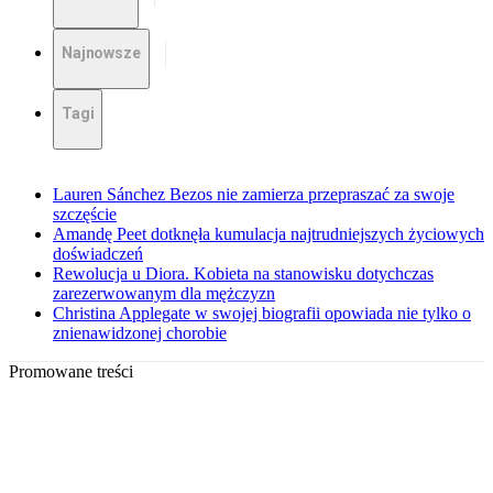
Najnowsze
Tagi
Lauren Sánchez Bezos nie zamierza przepraszać za swoje
szczęście
Amandę Peet dotknęła kumulacja najtrudniejszych życiowych
doświadczeń
Rewolucja u Diora. Kobieta na stanowisku dotychczas
zarezerwowanym dla mężczyzn
Christina Applegate w swojej biografii opowiada nie tylko o
znienawidzonej chorobie
Promowane treści