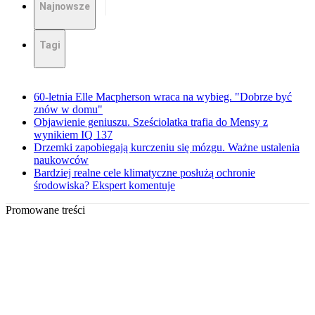
Najnowsze
Tagi
60-letnia Elle Macpherson wraca na wybieg. "Dobrze być
znów w domu"
Objawienie geniuszu. Sześciolatka trafia do Mensy z
wynikiem IQ 137
Drzemki zapobiegają kurczeniu się mózgu. Ważne ustalenia
naukowców
Bardziej realne cele klimatyczne posłużą ochronie
środowiska? Ekspert komentuje
Promowane treści