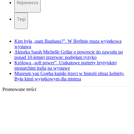
Najnowsze
Tagi
Kim była „pani Bauhaus?”. W Berlinie rusza wyjątkowa
wystawa
Aktorka Sarah Michelle Gellar o powrocie do zawodu po
ponad 10-letniej przerwie: podjęłam ryzyko
Królowa „soft power”. Unikatowe portrety brytyjskiej
monarchini trafią na wystawę
Muzeum van Gogha kupiło trzeci w historii obraz kobiety.
Była kimś wyjątkowym dla mistrza
Promowane treści