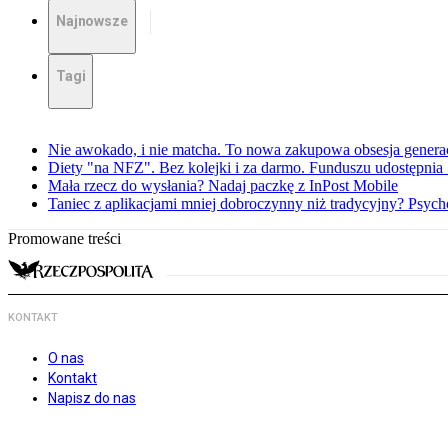
Najnowsze
Tagi
Nie awokado, i nie matcha. To nowa zakupowa obsesja generac
Diety "na NFZ". Bez kolejki i za darmo. Funduszu udostępni
Mała rzecz do wysłania? Nadaj paczkę z InPost Mobile
Taniec z aplikacjami mniej dobroczynny niż tradycyjny? Psyc
Promowane treści
KONTAKT
O nas
Kontakt
Napisz do nas