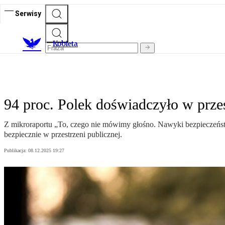
Serwisy
K
obieta
94 proc. Polek doświadczyło w przes
Z mikroraportu „To, czego nie mówimy głośno. Nawyki bezpieczeńst
bezpiecznie w przestrzeni publicznej.
Publikacja:
08.12.2025 19:27