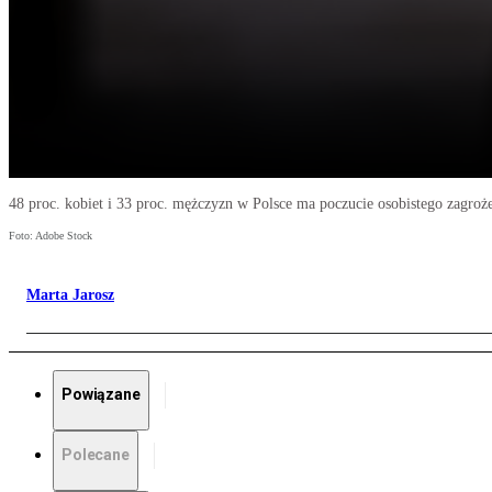
48 proc. kobiet i 33 proc. mężczyzn w Polsce ma poczucie osobistego zagroże
Foto: Adobe Stock
Marta Jarosz
Powiązane
Polecane