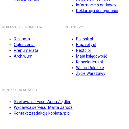
Informacje o nadawcy
Deklaracja dostępności
REKLAMA I PRENUMERATA
PARTNERZY
Reklama
E-kiosk.pl
Ogłoszenia
E-gazety.pl
Prenumerata
Nexto.pl
Archiwum
Mała księgowość
Kancelarierp.pl
Wieści Rolnicze
Życie Warszawy
KONTAKT DO SERWISU
Szefowa serwisu: Anna Zejdler
Wydawca serwisu: Marta Jarosz
Kontakt z redakcją kobieta.rp.pl