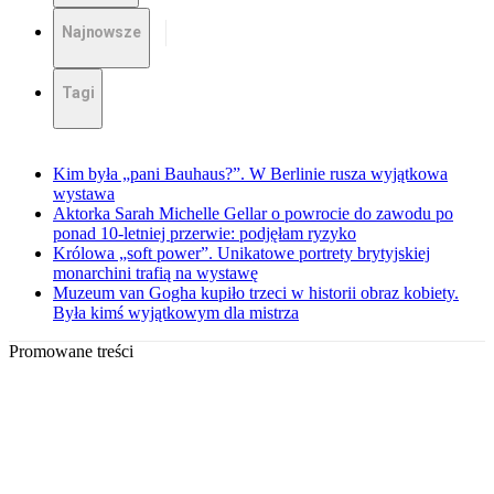
Najnowsze
Tagi
Kim była „pani Bauhaus?”. W Berlinie rusza wyjątkowa
wystawa
Aktorka Sarah Michelle Gellar o powrocie do zawodu po
ponad 10-letniej przerwie: podjęłam ryzyko
Królowa „soft power”. Unikatowe portrety brytyjskiej
monarchini trafią na wystawę
Muzeum van Gogha kupiło trzeci w historii obraz kobiety.
Była kimś wyjątkowym dla mistrza
Promowane treści