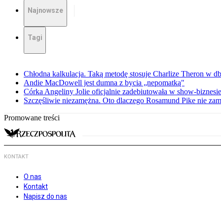
Najnowsze
Tagi
Chłodna kalkulacja. Taką metodę stosuje Charlize Theron w db
Andie MacDowell jest dumna z bycia „nepomatką"
Córka Angeliny Jolie oficjalnie zadebiutowała w show-biznes
Szczęśliwie niezamężna. Oto dlaczego Rosamund Pike nie zam
Promowane treści
KONTAKT
O nas
Kontakt
Napisz do nas